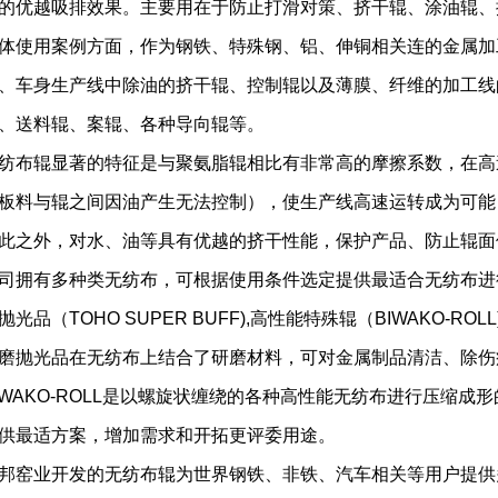
的优越吸排效果。主要用在于防止打滑对策、挤干辊、涂油辊、
体使用案例方面，作为钢铁、特殊钢、铝、伸铜相关连的金属加
、车身生产线中除油的挤干辊、控制辊以及薄膜、纤维的加工线
、送料辊、案辊、各种导向辊等。
纺布辊显著的特征是与聚氨脂辊相比有非常高的摩擦系数，在高
板料与辊之间因油产生无法控制），使生产线高速运转成为可能
此之外，对水、油等具有优越的挤干性能，保护产品、防止辊面
司拥有多种类无纺布，可根据使用条件选定提供最适合无纺布进
抛光品（TOHO SUPER BUFF),高性能特殊辊（BIWAKO-
磨抛光品在无纺布上结合了研磨材料，可对金属制品清洁、除伤
IWAKO-ROLL是以螺旋状缠绕的各种高性能无纺布进行压缩
供最适方案，增加需求和开拓更评委用途。
邦窑业开发的无纺布辊为世界钢铁、非铁、汽车相关等用户提供