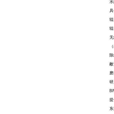
水
具
辊
辊
无
（
除
敝
磨
研
B
提
东