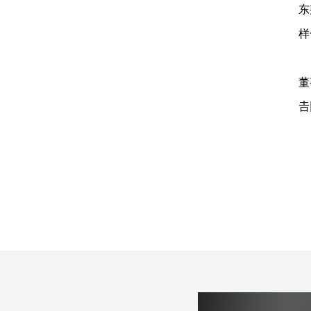
东
样
董
